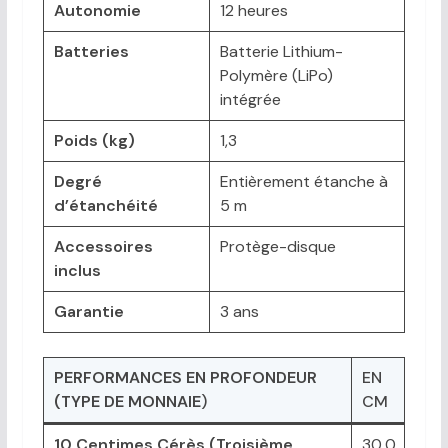
Autonomie
12 heures
Batteries
Batterie Lithium-
Polymère (LiPo)
intégrée
Poids (kg)
1,3
Degré
Entièrement étanche à
d’étanchéité
5 m
Accessoires
Protège-disque
inclus
Garantie
3 ans
PERFORMANCES EN PROFONDEUR
EN
(TYPE DE MONNAIE
)
CM
10 Centimes Cérès (Troisième
30,0