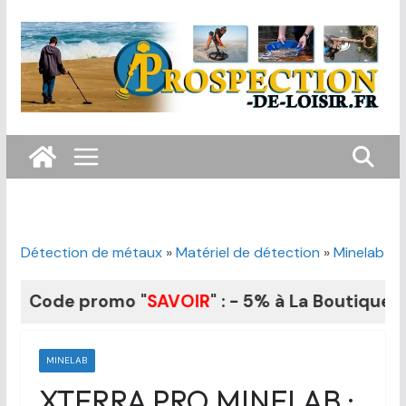
Passer
au
contenu
Détection de métaux
»
Matériel de détection
»
Minelab
de promo "
SAVOIR
" : - 5% à La Boutique du Fouil
MINELAB
XTERRA PRO MINELAB :