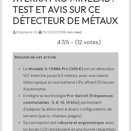
TEST ET AVIS SUR CE
DÉTECTEUR DE MÉTAUX
Stephane Ch.
25/03/2023
16 min read
4.7/5 - (12 votes)
Résumé de cet article :
Le
Minelab X-TERRA Pro (359 €)
est un détecteur
VLF étanche jusqu’à 5 mètres, avec une canne
télescopique et une batterie LiPo offrant 12 heures
d’autonomie.
Il intègre la technologie
Pro-Switch (fréquences
commutables : 5, 8, 10, 15 kHz)
, permettant
d’adapter la détection à divers configurations de
terrains (parcs, champs, plages).
Sa conception est
robuste et ergonomique
, avec
un écran LCD rétroéclairé et une bonne répartition