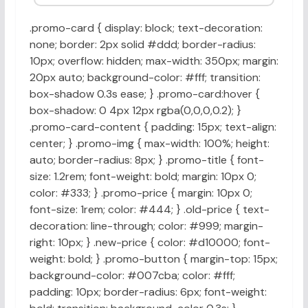
.promo-card { display: block; text-decoration:
none; border: 2px solid #ddd; border-radius:
10px; overflow: hidden; max-width: 350px; margin:
20px auto; background-color: #fff; transition:
box-shadow 0.3s ease; } .promo-card:hover {
box-shadow: 0 4px 12px rgba(0,0,0,0.2); }
.promo-card-content { padding: 15px; text-align:
center; } .promo-img { max-width: 100%; height:
auto; border-radius: 8px; } .promo-title { font-
size: 1.2rem; font-weight: bold; margin: 10px 0;
color: #333; } .promo-price { margin: 10px 0;
font-size: 1rem; color: #444; } .old-price { text-
decoration: line-through; color: #999; margin-
right: 10px; } .new-price { color: #d10000; font-
weight: bold; } .promo-button { margin-top: 15px;
background-color: #007cba; color: #fff;
padding: 10px; border-radius: 6px; font-weight: