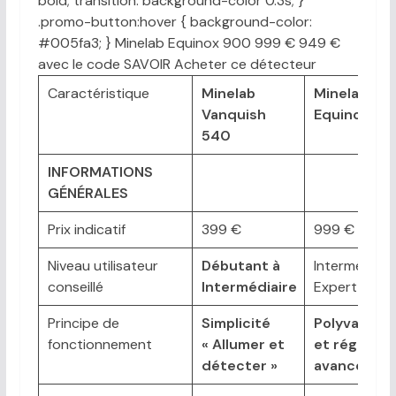
bold; transition: background-color 0.3s; }
.promo-button:hover { background-color:
#005fa3; } Minelab Equinox 900 999 € 949 €
avec le code SAVOIR Acheter ce détecteur
Caractéristique
Minelab
Minelab
Vanquish
Equinox 90
540
INFORMATIONS
GÉNÉRALES
Prix indicatif
399 €
999 €
Niveau utilisateur
Débutant à
Intermédiair
conseillé
Intermédiaire
Expert
Principe de
Simplicité
Polyvalenc
fonctionnement
« Allumer et
et réglages
détecter »
avancés