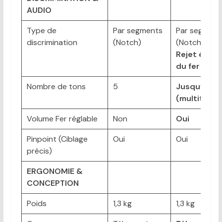
AUDIO
Type de
Par segments
Par segment
discrimination
(Notch)
(Notch) +
Rejet étalé
du fer
Nombre de tons
5
Jusqu’à 50
(multitons)
Volume Fer réglable
Non
Oui
Pinpoint (Ciblage
Oui
Oui
précis)
ERGONOMIE &
CONCEPTION
Poids
1,3 kg
1,3 kg