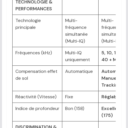
TECHNOLOGIE &
PERFORMANCES
Technologie
Multi-
Multi-
principale
fréquence
fréquence
simultanée
simultanée
(Multi-IQ)
(Multi-IQ)
Fréquences (kHz)
Multi-IQ
5, 10, 15, 20
uniquement
40 + Multi-
Compensation effet
Automatique
Automatiqu
de sol
Manuelle,
Tracking
Réactivité (Vitesse)
Fixe
Réglable
Indice de profondeur
Bon (158)
Excellent
(175)
DISCRIMINATION &