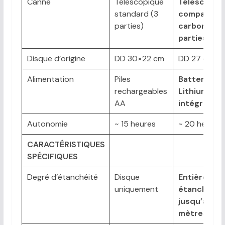
Canne
Télescopique
Télescopiq
standard (3
compacte 
parties)
carbone (3
parties)
Disque d’origine
DD 30×22 cm
DD 27 cm
Alimentation
Piles
Batterie
rechargeables
Lithium-ion
AA
intégrée
Autonomie
~ 15 heures
~ 20 heures
CARACTÉRISTIQUES
SPÉCIFIQUES
Degré d’étanchéité
Disque
Entièremen
uniquement
étanche
jusqu’à 5
mètres