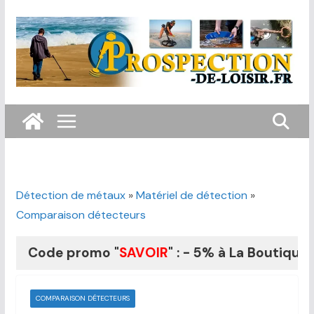
Passer
au
contenu
Détection de métaux
»
Matériel de détection
»
Comparaison détecteurs
ode promo "
SAVOIR
" : - 5% à La Boutique du Fou
COMPARAISON DÉTECTEURS