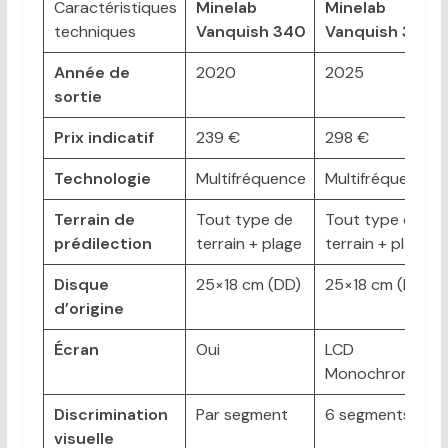
Caractéristiques
Minelab
Minelab
techniques
Vanquish 340
Vanquish 360
Année de
2020
2025
sortie
Prix indicatif
239 €
298 €
Technologie
Multifréquence
Multifréquence
Terrain de
Tout type de
Tout type de
prédilection
terrain + plage
terrain + plage
Disque
25×18 cm (DD)
25×18 cm (DD)
d’origine
Écran
Oui
LCD
Monochrome
Discrimination
Par segment
6 segments
visuelle