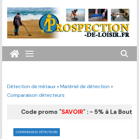
Passer
au
contenu
Détection de métaux
»
Matériel de détection
»
Comparaison détecteurs
Code promo "
SAVOIR
" : - 5% à La Boutique du
COMPARAISON DÉTECTEURS