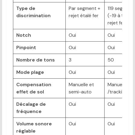
Type de
Par segment +
119 segment
discrimination
rejet étalé fer
(-19 à 99) +
rejet fer
Notch
Oui
Oui
Pinpoint
Oui
Oui
Nombre de tons
3
50
Mode plage
Oui
Oui
Compensation
Manuelle et
Manuelle/au
effet de sol
semi-auto
/tracking
Décalage de
Oui
Oui
fréquence
Volume sonore
Oui
Oui
réglable