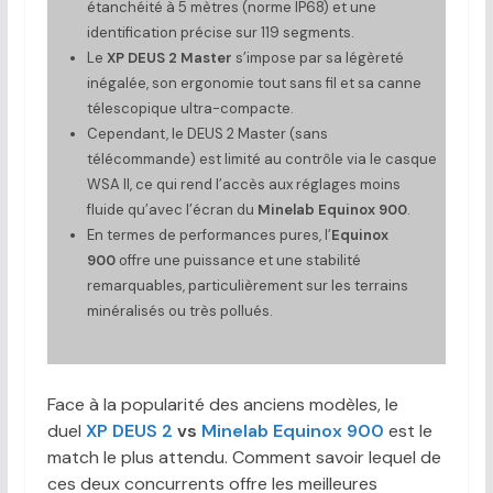
étanchéité à 5 mètres (norme IP68) et une
identification précise sur 119 segments.
Le
XP DEUS 2 Master
s’impose par sa légèreté
inégalée, son ergonomie tout sans fil et sa canne
télescopique ultra-compacte.
Cependant, le DEUS 2 Master (sans
télécommande) est limité au contrôle via le casque
WSA II, ce qui rend l’accès aux réglages moins
fluide qu’avec l’écran du
Minelab Equinox 900
.
En termes de performances pures, l’
Equinox
900
offre une puissance et une stabilité
remarquables, particulièrement sur les terrains
minéralisés ou très pollués.
Face à la popularité des anciens modèles, le
duel
XP DEUS 2
vs
Minelab Equinox 900
est le
match le plus attendu. Comment savoir lequel de
ces deux concurrents offre les meilleures