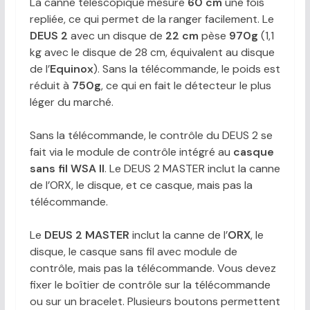
La canne télescopique mesure
60 cm
une fois
repliée, ce qui permet de la ranger facilement. Le
DEUS 2
avec un disque de
22 cm
pèse
970g
(1,1
kg avec le disque de 28 cm, équivalent au disque
de l’
Equinox
). Sans la télécommande, le poids est
réduit à
750g
, ce qui en fait le détecteur le plus
léger du marché.
Sans la télécommande, le contrôle du DEUS 2 se
fait via le module de contrôle intégré au
casque
sans fil WSA II
. Le DEUS 2 MASTER inclut la canne
de l’ORX, le disque, et ce casque, mais pas la
télécommande.
Le
DEUS 2 MASTER
inclut la canne de l’
ORX
, le
disque, le casque sans fil avec module de
contrôle, mais pas la télécommande. Vous devez
fixer le boîtier de contrôle sur la télécommande
ou sur un bracelet. Plusieurs boutons permettent