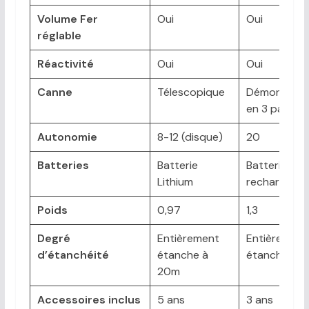
Volume Fer
Oui
Oui
réglable
Réactivité
Oui
Oui
Canne
Télescopique
Démontable
en 3 parties
Autonomie
8-12 (disque)
20
Batteries
Batterie
Batterie
Lithium
rechargeabl
Poids
0,97
1,3
Degré
Entièrement
Entièrement
d’étanchéité
étanche à
étanche à 
20m
Accessoires inclus
5 ans
3 ans