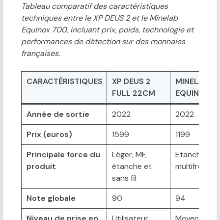
Tableau comparatif des caractéristiques
techniques entre le XP DEUS 2 et le Minelab
Equinox 700, incluant prix, poids, technologie et
performances de détection sur des monnaies
françaises.
CARACTÉRISTIQUES
XP DEUS 2
MINELAB
FULL 22CM
EQUINOX 9
Année de sortie
2022
2022
Prix (euros)
1599
1199
Principale force du
Léger, MF,
Etanche et
produit
étanche et
multifreque
sans fil
Note globale
90
94
Niveau de prise en
Utilisateur
Moyen