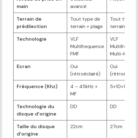
main
avancé
Terrain de
Tout type de
Tout type d
prédilection
terrain + plage
terrain + pl
Technologie
VLF
VLF
Multifrequence
Multifreque
FMF
Multi-IQ
Ecran
Oui
Oui
(rétroéclairé)
(rétroéclairé
Fréquence (Khz)
4 – 45kHz +
5+10+15+MF
MF
Technologie du
DD
DD
disque d’origine
Taille du disque
22cm
27cm
d’origine