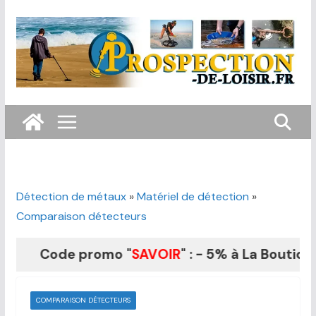
Passer
au
contenu
Détection de métaux
»
Matériel de détection
»
Comparaison détecteurs
Code promo "
SAVOIR
" : - 5% à La Boutique du 
COMPARAISON DÉTECTEURS