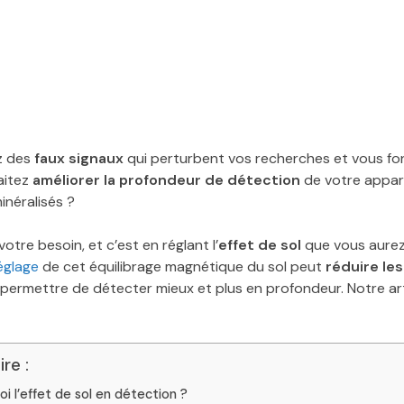
z des
faux signaux
qui perturbent vos recherches et vous f
aitez
améliorer la profondeur de détection
de votre appare
minéralisés ?
re besoin, et c’est en réglant l’
effet de sol
que vous aurez
églage
de cet équilibrage magnétique du sol peut
réduire le
permettre de détecter mieux et plus en profondeur. Notre art
re :
oi l’effet de sol en détection ?