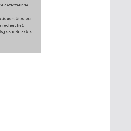
tre détecteur de
atique
(détecteur
a recherche).
lage sur du sable