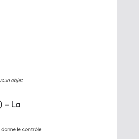
l
ucun objet
) – La
s donne le contrôle