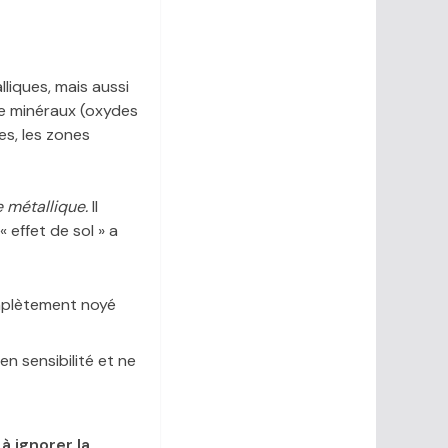
liques, mais aussi
de minéraux (oxydes
es, les zones
 métallique.
Il
 effet de sol » a
mplètement noyé
n sensibilité et ne
à ignorer la