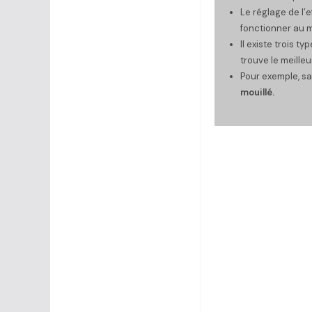
Le réglage de l’e
fonctionner au 
Il existe trois ty
trouve le meilleu
Pour exemple, san
mouillé.