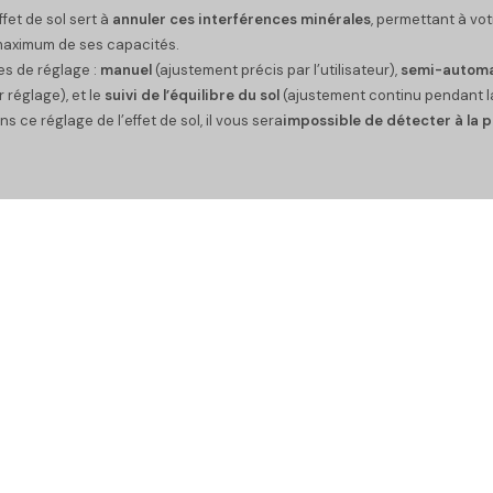
ffet de sol sert à
annuler ces interférences minérales
, permettant à vo
maximum de ses capacités.
pes de réglage :
manuel
(ajustement précis par l’utilisateur),
semi-autom
r réglage), et le
suivi de l’équilibre du sol
(ajustement continu pendant l
s ce réglage de l’effet de sol, il vous sera
impossible de détecter à la p