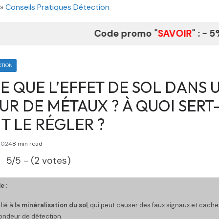
»
Conseils Pratiques Détection
Code promo "
SAVOIR
" : - 5% à La B
CTION
E QUE L’EFFET DE SOL DANS 
R DE MÉTAUX ? À QUOI SERT-
 LE RÉGLER ?
2024
8 min read
5/5 - (2 votes)
e :
 lié à la
minéralisation du sol
, qui peut causer des faux signaux et cacher
fondeur de détection.