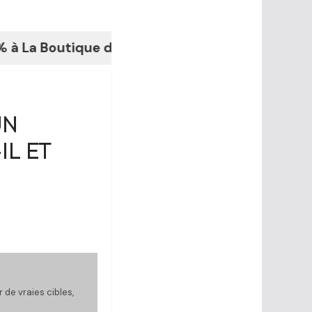
outique du Fouilleur.fr
UN
IL ET
 de vraies cibles,