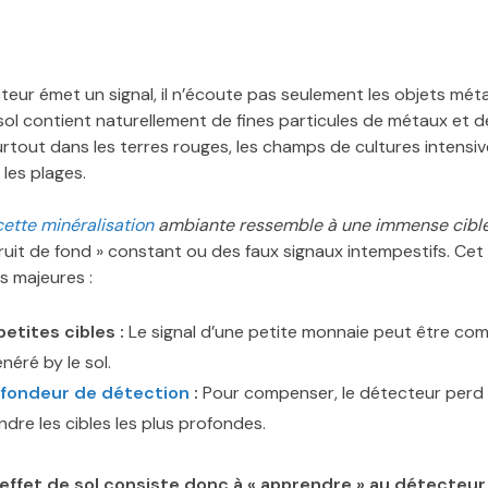
ur émet un signal, il n’écoute pas seulement les objets métal
 sol contient naturellement de fines particules de métaux et 
 surtout dans les terres rouges, les champs de cultures intensiv
 les plages.
cette minéralisation
ambiante ressemble à une immense cible
ruit de fond » constant ou des faux signaux intempestifs. Cet «
 majeures :
petites cibles :
Le signal d’une petite monnaie peut être co
néré by le sol.
fondeur de détection
:
Pour compenser, le détecteur perd e
ndre les cibles les plus profondes.
l’effet de sol consiste donc à « apprendre » au détecteur 