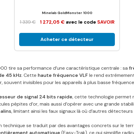
Minelab GoldMonster 1000
1 339 €
1 272,05 €
avec le code
SAVOIR
Acheter ce détecteur
00 tire sa performance d’une caractéristique centrale : sa
f
de 45 kHz
. Cette
haute fréquence VLF
le rend extrêmement 
r, souvent invisibles pour les appareils à plus basse fréquence
esseur de signal 24 bits rapide
, cette technologie permet
ules pépites d’or, mais aussi d’opérer avec une grande stabil
alins
, limitant ainsi les faux signaux là où d’autres détecteurs
 technique se traduit par des avantages concrets sur le terr
 entièrement automatique
(Easy-Trak), ce qui simplifie radi