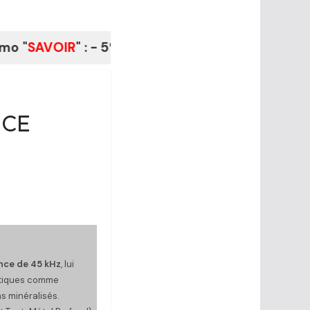
OIR
" : - 5% à La Boutique du Fouilleur.fr
 CE
nce de 45 kHz
, lui
matiques comme
ns minéralisés.