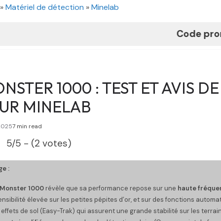
»
Matériel de détection
»
Minelab
Code promo "
SAV
STER 1000 : TEST ET AVIS DE
UR MINELAB
2025
7 min read
5/5 - (2 votes)
e :
 Monster 1000
révèle que sa performance repose sur une
haute fréque
nsibilité élevée sur les petites pépites d’or, et sur des fonctions auto
 effets de sol (Easy-Trak) qui assurent une grande stabilité sur les terrai