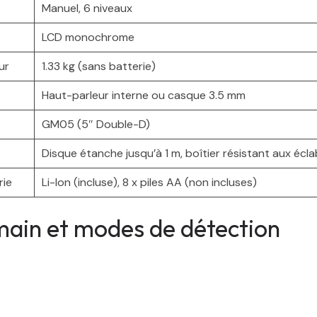
Manuel, 6 niveaux
LCD monochrome
ur
1.33 kg (sans batterie)
Haut-parleur interne ou casque 3.5 mm
GM05 (5″ Double-D)
Disque étanche jusqu’à 1 m, boîtier résistant aux éc
rie
Li-Ion (incluse), 8 x piles AA (non incluses)
main et modes de détection