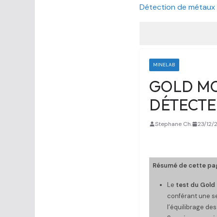
Détection de métaux
MINELAB
GOLD MON
DÉTECTE
Stephane Ch.
23/12/
Résumé de cette pag
Le
test du Gold
conférant une se
l’équilibrage des