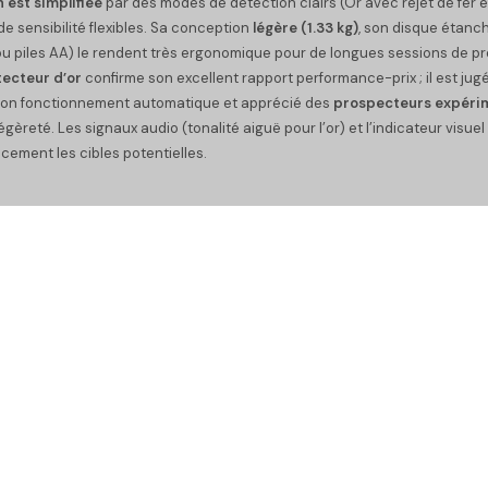
 est simplifiée
par des modes de détection clairs (Or avec rejet de fer 
de sensibilité flexibles. Sa conception
légère (1.33 kg)
, son disque étanc
 ou piles AA) le rendent très ergonomique pour de longues sessions de p
tecteur
d’or
confirme son excellent rapport performance-prix ; il est jugé
on fonctionnement automatique et apprécié des
prospecteurs expéri
légèreté. Les signaux audio (tonalité aiguë pour l’or) et l’indicateur visue
cacement les cibles potentielles.