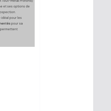
et Tout-Métal Profond)
he et ses options de
rospection.
 idéal pour les
mentés
pour sa
l permettent