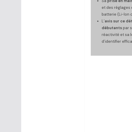
Sa
prise en main
et des réglages 
batterie (Li-Ion
L’
avis sur ce dé
débutants
par s
réactivité et sa 
d’identifier effi