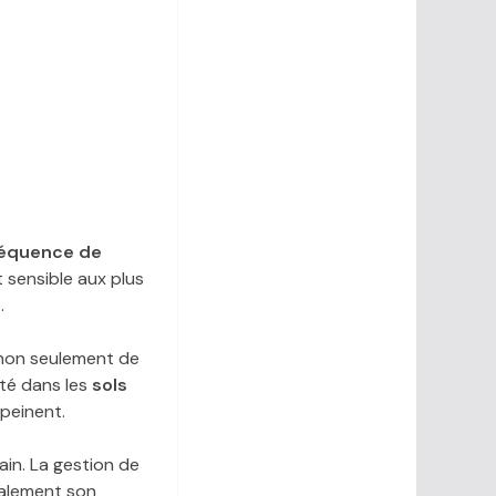
réquence de
sensible aux plus
.
 non seulement de
ité dans les
sols
 peinent.
ain. La gestion de
calement son