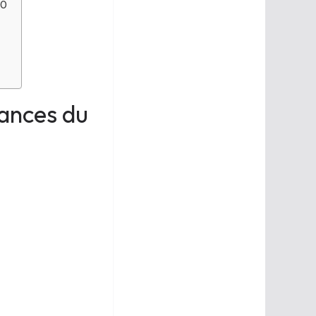
00
mances du