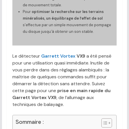
de mouvement totale.
Pour
optimiser la recherche sur les terrains
minéralisés, un équilibrage de l’effet de sol
s’effectue par un simple mouvement de pompage
du disque jusqu’à obtenir un son stable.
Le détecteur
Garrett Vortex
VX9
a été pensé
pour une utilisation quasi immédiate. Inutile de
vous perdre dans des réglages alambiqués : la
maîtrise de quelques commandes suffit pour
démarrer la détection sans attendre. Suivez
cette page pour une
prise en main rapide du
Garrett Vortex VX9
, de l’allumage aux
techniques de balayage.
Sommaire :