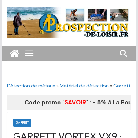
Passer
au
contenu
Détection de métaux
»
Matériel de détection
»
Garrett
Code promo "
SAVOIR
" : - 5% à La Boutique 
GARRETT
GARRETT VORTEX VX9 :