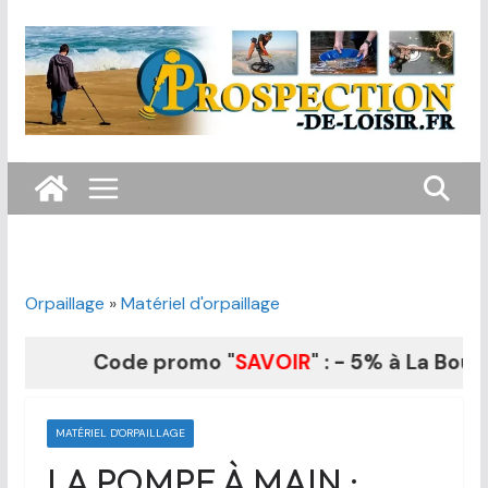
Passer
au
contenu
Orpaillage
»
Matériel d'orpaillage
Code promo "
SAVOIR
" : - 5% à La Boutiq
MATÉRIEL D'ORPAILLAGE
LA POMPE À MAIN :