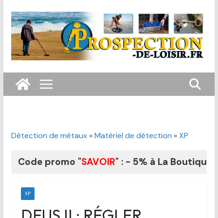
Passer
au
contenu
Détection de métaux
»
Matériel de détection
»
XP
ode promo "
SAVOIR
" : - 5% à La Boutique du Foui
XP
DEUS II : RÉGLER