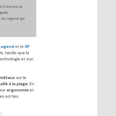
us 2 montre sa
apide.
 du Legend, qui
Legend
et le
XP
e, tandis que la
echnologie et son
 métaux
sur le
illé à la plage
. En
 leur
ergonomie
et
es sorties