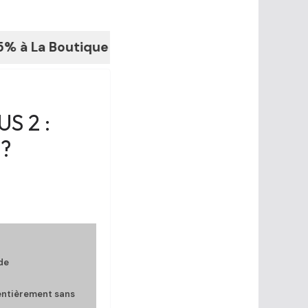
 Boutique du Fouilleur.fr
S 2 :
?
de
entièrement sans