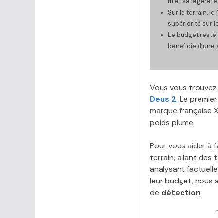
fil
et sa légèreté
Sur le terrain, 
supériorité sur l
Le budget reste 
bénéficie d’une
Vous vous trouvez 
Deus 2
. Le premie
marque française 
poids plume.
Pour vous aider à f
terrain, allant des
t
analysant factuell
leur budget, nous a
de
détection
.