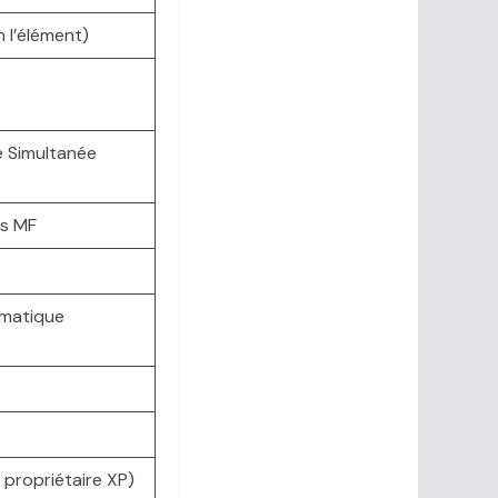
n l’élément)
e Simultanée
es MF
omatique
o propriétaire XP)