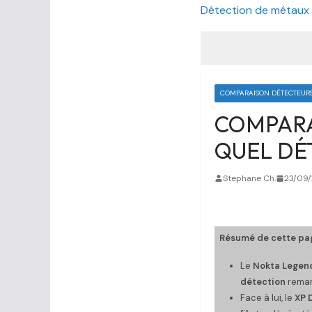
Détection de métaux
COMPARAISON DÉTECTEUR
COMPARAT
QUEL DÉ
Stephane Ch.
23/09
Résumé de cette pag
Le
Nokta Legen
détection
remarq
Face à lui, le
XP 