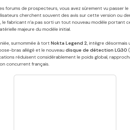
les forums de prospecteurs, vous avez sûrement vu passer l
tilisateurs cherchent souvent des avis sur cette version ou 
é, le fabricant n’a pas sorti un tout nouveau modèle portant ce 
térielle majeure du modèle initial.
aniée, surnommée à tort
Nokta Legend 2
, intègre désormais
epose-bras allégé et le nouveau
disque de détection LG30
(
ications réduisent considérablement le poids global, rapproc
son concurrent français.