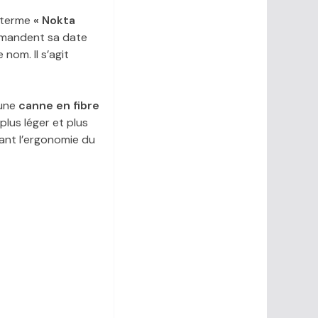
e terme
« Nokta
demandent sa date
nom. Il s’agit
 une
canne en fibre
plus léger et plus
hant l’ergonomie du