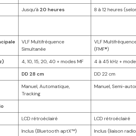
Jusqu’à
20 heures
8 à 12 heures (selo
ncipale
VLF Multifréquence
VLF Multifréquenc
Simultanée
(FMF®)
z)
4, 10, 15, 20, 40 + modes MF
4 à 45 kHz + mod
DD 28 cm
DD 22 cm
Manuel, Automatique,
Manuel, Semi-aut
Tracking
io
LCD rétroéclairé
LCD rétroéclairé
Inclus (Bluetooth aptX™)
Inclus (liaison radi