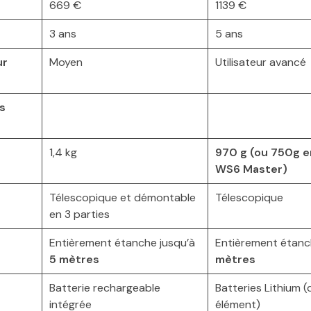
669 €
1139 €
3 ans
5 ans
ur
Moyen
Utilisateur avancé
s
1,4 kg
970 g (ou 750g e
WS6 Master)
Télescopique et démontable
Télescopique
en 3 parties
Entièrement étanche jusqu’à
Entièrement étanc
5 mètres
mètres
Batterie rechargeable
Batteries Lithium 
intégrée
élément)