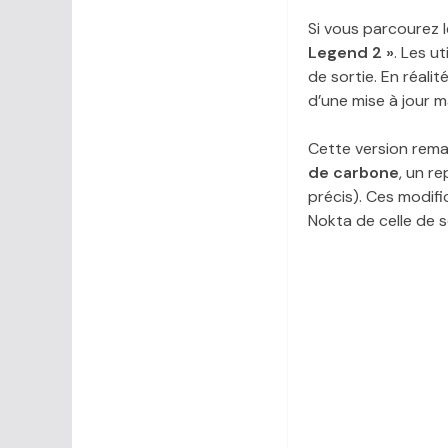
Si vous parcourez 
Legend 2 »
. Les u
de sortie. En réalit
d’une mise à jour ma
Cette version rem
de carbone
, un r
précis). Ces modif
Nokta de celle de 