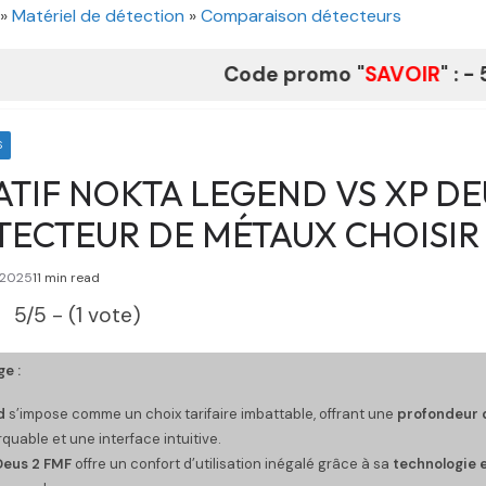
»
Matériel de détection
»
Comparaison détecteurs
Code promo "
SAVOIR
" : - 5% à La
S
IF NOKTA LEGEND VS XP DEU
TECTEUR DE MÉTAUX CHOISIR 
/2025
11 min read
5/5 - (1 vote)
e :
d
s’impose comme un choix tarifaire imbattable, offrant une
profondeur 
uable et une interface intuitive.
Deus 2 FMF
offre un confort d’utilisation inégalé grâce à sa
technologie 