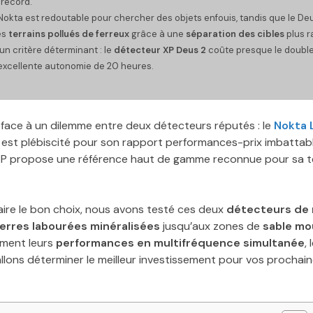
 record.
le Nokta est redoutable pour chercher des objets enfouis, tandis que le De
es
terrains pollués de ferreux
grâce à une
séparation des cibles
plus r
un critère déterminant : le
détecteur XP Deus 2
coûte presque le double
 excellente autonomie de 20 heures.
face à un dilemme entre deux détecteurs réputés : le
Nokta 
r est plébiscité pour son rapport performances-prix imbattabl
XP propose une référence haut de gamme reconnue pour sa t
aire le bon choix, nous avons testé ces deux
détecteurs de
erres labourées minéralisées
jusqu’aux zones de
sable mou
ement leurs
performances en multifréquence simultanée
,
llons déterminer le meilleur investissement pour vos prochain