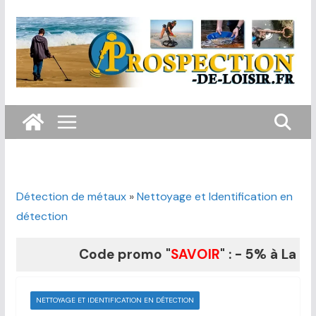
Passer
au
contenu
Détection de métaux
»
Nettoyage et Identification en
détection
Code promo "
SAVOIR
" : - 5% à La Bout
NETTOYAGE ET IDENTIFICATION EN DÉTECTION