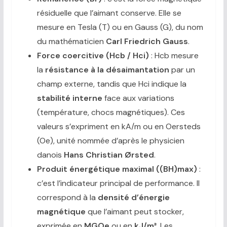
résiduelle que l’aimant conserve. Elle se
mesure en Tesla (T) ou en Gauss (G), du nom
du mathématicien
Carl Friedrich Gauss
.
Force coercitive (Hcb / Hci)
: Hcb mesure
la
résistance à la désaimantation
par un
champ externe, tandis que Hci indique la
stabilité interne
face aux variations
(température, chocs magnétiques). Ces
valeurs s’expriment en kA/m ou en Oersteds
(Oe), unité nommée d’après le physicien
danois
Hans Christian Ørsted
.
Produit énergétique maximal ((BH)max)
:
c’est l’indicateur principal de performance. Il
correspond à la
densité d’énergie
magnétique
que l’aimant peut stocker,
exprimée en
MGOe
ou en
kJ/m³
. Les