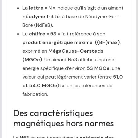
La
lettre « N »
indique qu’il s’agit d’un aimant
néodyme fritté
, à base de Néodyme-Fer-
Bore (NdFeB).
Le
chiffre « 53 »
fait référence à son
produit énergétique maximal ((BH)max)
,
exprimé en
MégaGauss-Oersteds
(MGOe)
. Un aimant N53 affiche ainsi une
énergie spécifique d’environ
53 MGOe
, une
valeur qui peut légèrement varier (entre
51,0
et 54,0 MGOe
) selon les tolérances de
fabrication.
Des caractéristiques
magnétiques hors normes
Le
N53
se positionne dans la
catégorie des