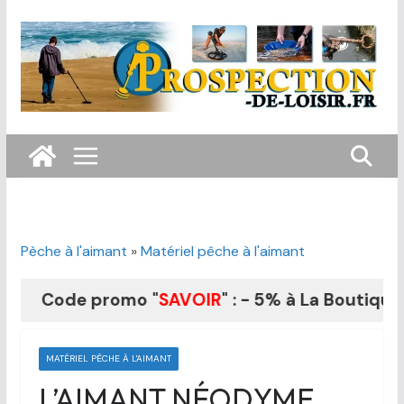
Passer
au
contenu
Pèche à l'aimant
»
Matériel pêche à l'aimant
Code promo "
SAVOIR
" : - 5% à La Boutique du F
MATÉRIEL PÊCHE À L'AIMANT
L’AIMANT NÉODYME