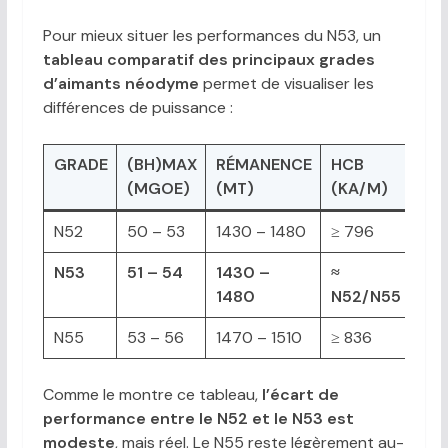
Pour mieux situer les performances du N53, un
tableau comparatif des principaux grades
d’aimants néodyme
permet de visualiser les
différences de puissance :
GRADE
(BH)MAX
RÉMANENCE
HCB
HCI
(MGOE)
(MT)
(KA/M)
(K
N52
50 – 53
1430 – 1480
≥ 796
≥ 8
N53
51 – 54
1430 –
≈
≈
1480
N52/N55
N5
N55
53 – 56
1470 – 1510
≥ 836
≥ 8
Comme le montre ce tableau,
l’écart de
performance entre le N52 et le N53 est
modeste
, mais réel. Le N55 reste légèrement au-