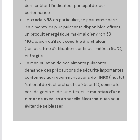
dernier étant l’indicateur principal de leur
performance.
Le
grade N53
, en particulier, se positionne parmi
les aimants les plus puissants disponibles, offrant
un produit énergétique maximal d’environ 53
MGOe, bien qu’il soit
sensible à la chaleur
(température d’utilisation continue limitée à 80°C)
et
fragile
.
La manipulation de ces aimants puissants
demande des précautions de sécurité importantes,
conformes aux recommandations de l’
INRS
(Institut
National de Recherche et de Sécurité), comme le
port de gants et de lunettes, et le
maintien d’une
distance avec les appareils électroniques
pour
éviter de se blesser.