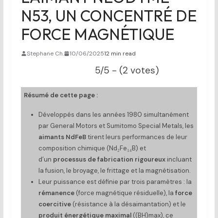
N53, UN CONCENTRÉ DE
FORCE MAGNÉTIQUE
Stephane Ch.
10/06/2025
12 min read
5/5 - (2 votes)
Résumé de cette page :
Développés dans les années 1980 simultanément
par General Motors et Sumitomo Special Metals, les
aimants NdFeB
tirent leurs performances de leur
composition chimique (Nd₂Fe₁₄B) et
d’un
processus de fabrication rigoureux
incluant
la fusion, le broyage, le frittage et la magnétisation.
Leur puissance est définie par trois paramètres : la
rémanence
(force magnétique résiduelle), la
force
coercitive
(résistance à la désaimantation) et le
produit énergétique maximal
((BH)max), ce