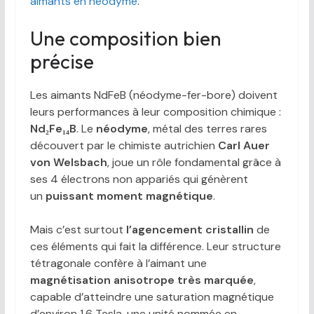
aimants en néodyme
.
Une composition bien
précise
Les aimants NdFeB (néodyme-fer-bore) doivent
leurs performances à leur composition chimique :
Nd₂Fe₁₄B
. Le
néodyme
, métal des terres rares
découvert par le chimiste autrichien
Carl Auer
von Welsbach
, joue un rôle fondamental grâce à
ses 4 électrons non appariés qui génèrent
un
puissant moment magnétique
.
Mais c’est surtout
l’agencement cristallin
de
ces éléments qui fait la différence. Leur structure
tétragonale confère à l’aimant une
magnétisation anisotrope très marquée
,
capable d’atteindre une saturation magnétique
d’environ 1,6 Tesla, une unité nommée en