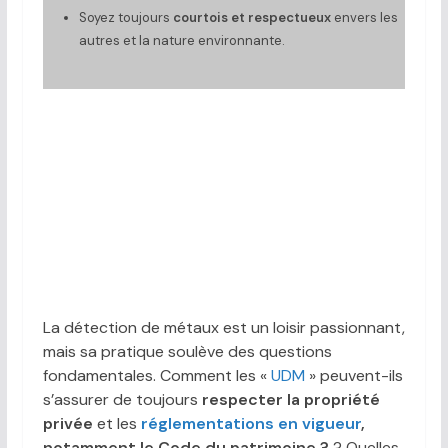
Soyez toujours
courtois et respectueux
envers les
autres et la nature environnante.
La détection de métaux est un loisir passionnant,
mais sa pratique soulève des questions
fondamentales. Comment les «
UDM
» peuvent-ils
s’assurer de toujours
respecter la propriété
privée
et les
réglementations en vigueur
,
notamment le
Code du patrimoine
?
? Quelles