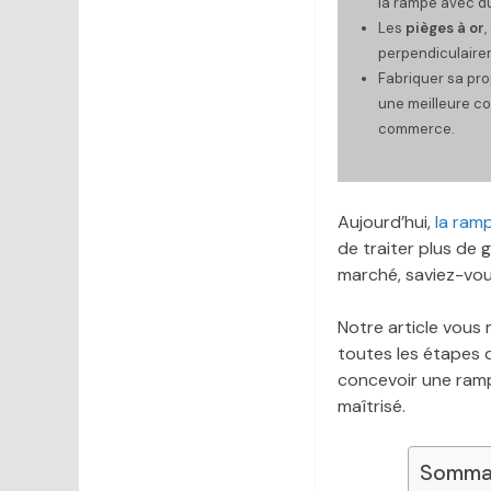
la rampe avec du
Les
pièges à or
,
perpendiculairem
Fabriquer sa pro
une meilleure co
commerce.
Aujourd’hui,
la ramp
de traiter plus de 
marché, saviez-vous
Notre article vous
toutes les étapes d
concevoir une ramp
maîtrisé.
Sommai