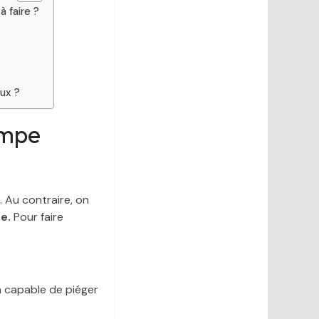
à faire ?
eux ?
ampe
. Au contraire, on
ce.
Pour faire
a capable de piéger