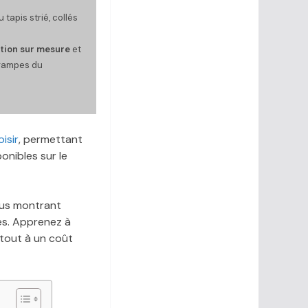
 tapis strié, collés
tion sur mesure
et
 rampes du
isir
, permettant
onibles sur le
us montrant
ges. Apprenez à
 tout à un coût