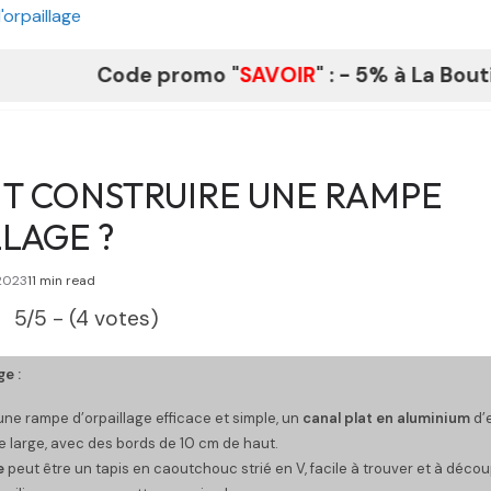
'orpaillage
Code promo "
SAVOIR
" : - 5% à La Boutique du F
 CONSTRUIRE UNE RAMPE
LAGE ?
2023
11 min read
5/5 - (4 votes)
e :
une rampe d’orpaillage efficace et simple, un
canal plat en aluminium
d’
e large, avec des bords de 10 cm de haut.
e
peut être un tapis en caoutchouc strié en V, facile à trouver et à décou