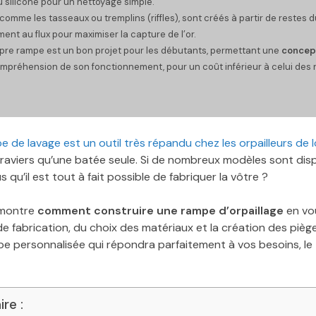
 silicone pour un nettoyage simple.
 comme les tasseaux ou tremplins (riffles), sont créés à partir de restes du
ent au flux pour maximiser la capture de l’or.
pre rampe est un bon projet pour les débutants, permettant une
concep
mpréhension de son fonctionnement, pour un coût inférieur à celui des
e de lavage est un outil très répandu chez les orpailleurs de lo
graviers qu’une batée seule. Si de nombreux modèles sont disp
 qu’il est tout à fait possible de fabriquer la vôtre ?
 montre
comment construire une rampe d’orpaillage
en vo
e fabrication, du choix des matériaux et la création des piè
e personnalisée qui répondra parfaitement à vos besoins, le
re :