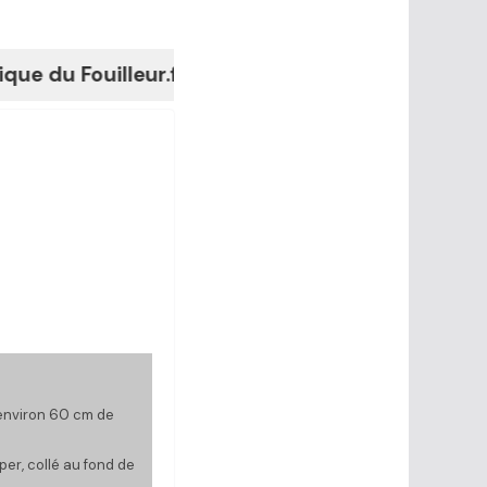
ouilleur.fr
environ 60 cm de
per, collé au fond de