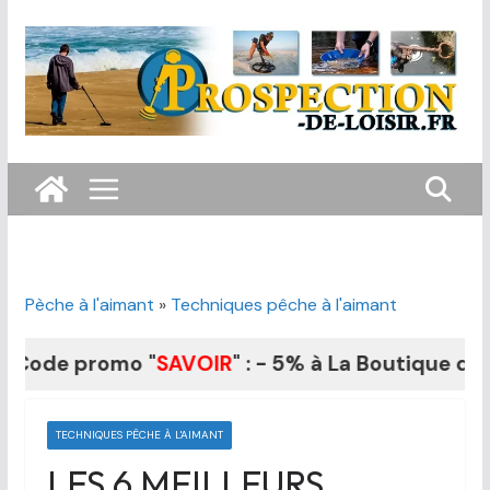
Passer
au
contenu
Pèche à l'aimant
»
Techniques pêche à l'aimant
e promo "
SAVOIR
" : - 5% à La Boutique du Fouill
TECHNIQUES PÊCHE À L'AIMANT
LES 6 MEILLEURS