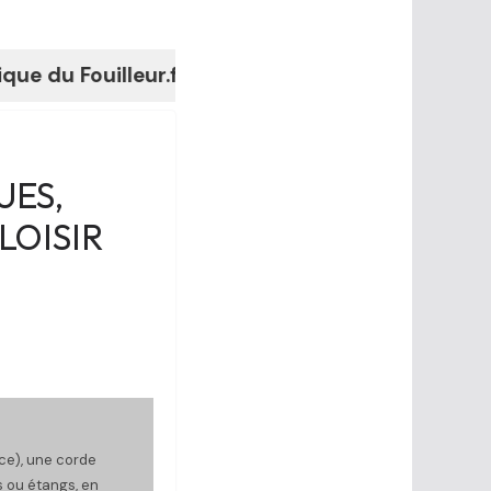
ouilleur.fr
UES,
LOISIR
ce), une corde
s ou étangs, en