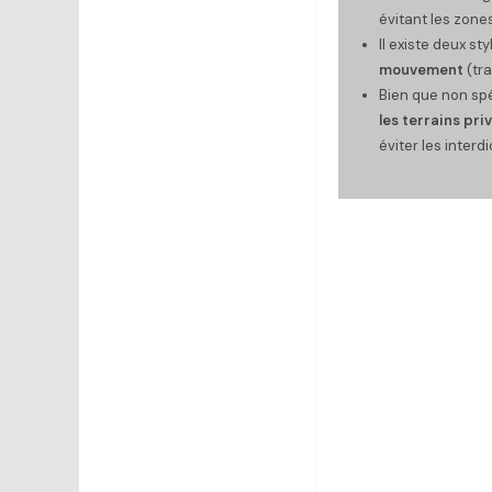
évitant les zones
Il existe deux st
mouvement
(tra
Bien que non spé
les terrains pri
éviter les interd