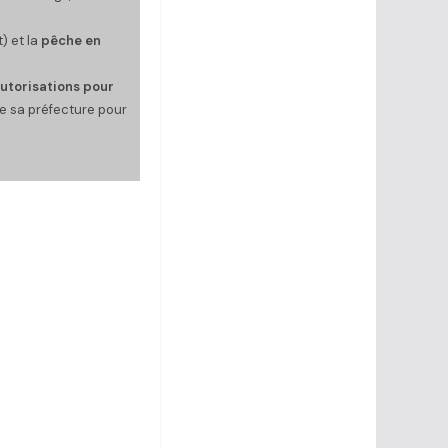
) et la
pêche en
utorisations pour
de sa préfecture pour