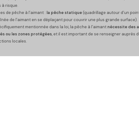
 à risque.
yles de pêche à l’aimant :
la pêche statique
(quadrillage autour d’un point
înée de l’aimant en se déplaçant pour couvrir une plus grande surface).
cifiquement mentionnée dans la loi, la pêche à l’aimant
nécessite des a
vés ou les zones protégées
, et il est important de se renseigner auprès 
ictions locales.