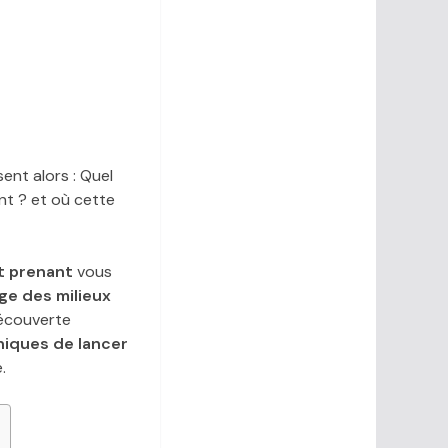
ent alors : Quel
nt ? et où cette
nt prenant
vous
ge des milieux
découverte
iques de lancer
.