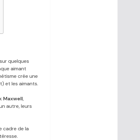
 sur quelques
haque aimant
gnétisme crée une
) et les aimants.
k Maxwell
,
un autre, leurs
e cadre de la
téresse.