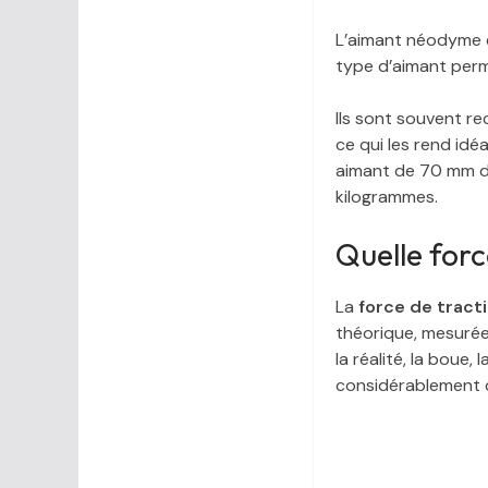
L’aimant néodyme e
type d’aimant perma
Ils sont souvent re
ce qui les rend idé
aimant de 70 mm de
kilogrammes.
Quelle forc
La
force de tract
théorique, mesurée 
la réalité, la boue, 
considérablement c