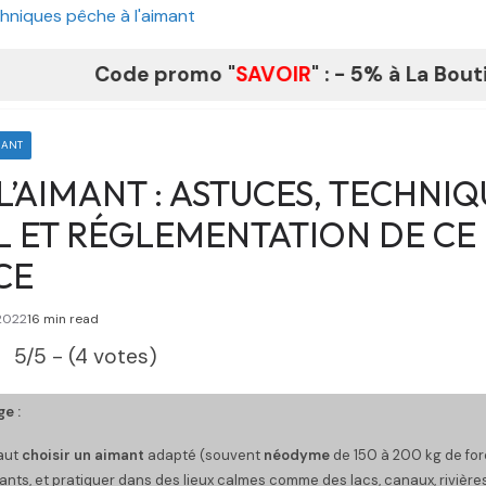
hniques pêche à l'aimant
Code promo "
SAVOIR
" : - 5% à La Boutique du F
MANT
L’AIMANT : ASTUCES, TECHNIQ
 ET RÉGLEMENTATION DE CE 
CE
2022
16 min read
5/5 - (4 votes)
e :
faut
choisir un aimant
adapté (souvent
néodyme
de 150 à 200 kg de for
ants, et pratiquer dans des lieux calmes comme des lacs, canaux, rivière