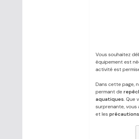
Vous souhaitez déb
équipement est néc
activité est permis
Dans cette page, 
permant de
repêc
aquatiques
. Que 
surprenante, vous a
et les
précautions