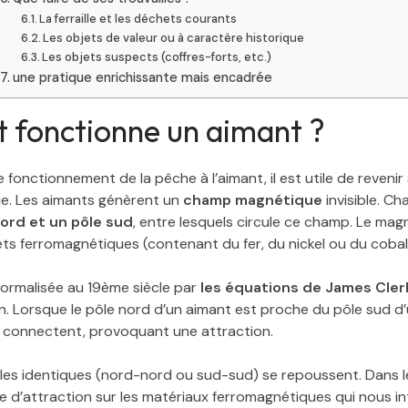
La ferraille et les déchets courants
Les objets de valeur ou à caractère historique
Les objets suspects (coffres-forts, etc.)
une pratique enrichissante mais encadrée
fonctionne un aimant ?
fonctionnement de la pêche à l’aimant, il est utile de revenir
e. Les aimants génèrent un
champ magnétique
invisible. C
nord et un pôle sud
, entre lesquels circule ce champ. Le ma
ets ferromagnétiques (contenant du fer, du nickel ou du cobalt
formalisée au 19ème siècle par
les équations de
James Cler
on. Lorsque le pôle nord d’un aimant est proche du pôle sud d’
 connectent, provoquant une attraction.
pôles identiques (nord-nord ou sud-sud) se repoussent. Dans l
ce d’attraction sur les matériaux ferromagnétiques qui nous in