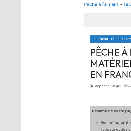
Pèche à l'aimant
»
Tec
TECHNIQUES PÊCHE À L'AI
PÊCHE À 
MATÉRIEL
EN FRAN
Stephane Ch.
29/12/
Résumé de cette pag
Pour débuter, il 
robuste et des g