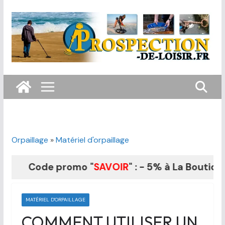
Passer
au
contenu
Orpaillage
»
Matériel d'orpaillage
Code promo "
SAVOIR
" : - 5% à La Boutique du F
MATÉRIEL D'ORPAILLAGE
COMMENT UTILISER UN