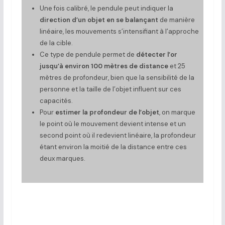
Une fois calibré, le pendule peut indiquer la
direction d’un objet en se balançant
de manière
linéaire, les mouvements s’intensifiant à l’approche
de la cible.
Ce type de pendule permet de
détecter l’or
jusqu’à environ 100 mètres de distance
et 25
mètres de profondeur, bien que la sensibilité de la
personne et la taille de l’objet influent sur ces
capacités.
Pour
estimer la profondeur de l’objet
, on marque
le point où le mouvement devient intense et un
second point où il redevient linéaire, la profondeur
étant environ la moitié de la distance entre ces
deux marques.