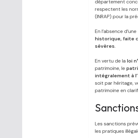
département concer
respectent les norm
(INRAP) pour la pré
En l’absence d’une 
historique, faite 
sévères
.
En vertu de la
loi 
patrimoine, le
patr
intégralement à l
soit par héritage, 
patrimoine en clari
Sanction
Les sanctions prév
les pratiques illégal