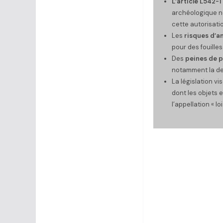
L’article L542-
archéologique no
cette autorisatio
Les
risques d’
pour des fouilles 
Des
peines de p
notamment la de
La législation vi
dont les objets e
l’appellation « lo