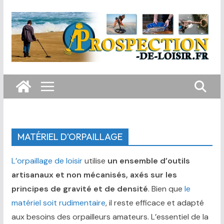
Passer
au
contenu
MATÉRIEL D’ORPAILLAGE
L’orpaillage de loisir
utilise
un ensemble d’outils
artisanaux et non mécanisés, axés sur les
principes de gravité et de densité
. Bien que
le
matériel soit rudimentaire
, il reste efficace et adapté
aux besoins des orpailleurs amateurs. L’essentiel de la