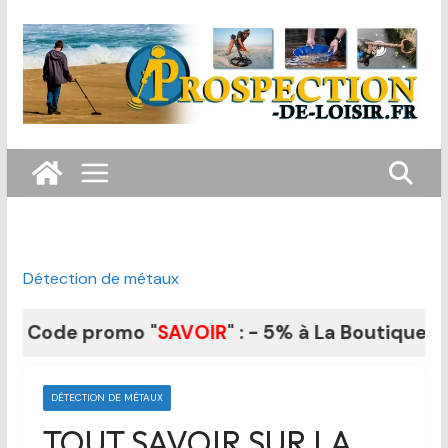
Passer
au
contenu
Détection de métaux
e promo "
SAVOIR
" : - 5% à La Boutique du Fouill
DÉTECTION DE MÉTAUX
TOUT SAVOIR SUR LA